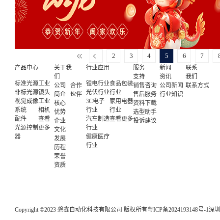
2
3
4
5
6
7
产品中心
关于我
行业应用
服务
新闻
联系
们
支持
资讯
我们
标准光源
工业
锂电行业
食品包装
公司
合作
销售咨询
公司新闻
联系方式
非标光源
镜头
光伏行业
行业
简介
伙伴
售后服务
行业知识
视觉成像
工业
3C电子
家用电器
核心
资料下载
系统
相机
行业
行业
优势
选型助手
配件
查看
汽车制造
查看更多
企业
投诉建议
光源控制
更多
行业
文化
器
健康医疗
发展
行业
历程
荣誉
资质
Copyright ©2023 磐鑫自动化科技有限公司 版权所有
粤ICP备2024193148号-1
深