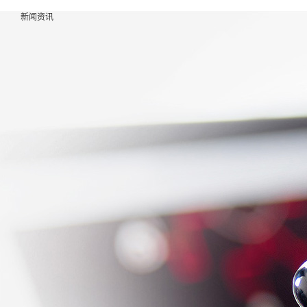
产品中心
产品中心
新闻资讯
关于我们
行业应用
服务支持
新闻资讯
联系我们
关于我们
标准光源
公司简介
锂电行业
销售咨询
公司新闻
联系方式
行业应用
非标光源
核心优势
光伏行业
售后服务
行业知识
服务支持
视觉成像
企业文化
3C电子
资料下载
新闻资讯
系统
发展历程
行业
选型助手
联系我们
配件
荣誉资质
汽车制造
投诉建议
光源控制
合作伙伴
行业
器
健康医疗
工业镜头
行业
工业相机
食品包装
行业
家用电器
行业