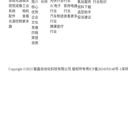
非标光源
镜头
光伏行业
行业
简介
伙伴
售后服务
行业知识
视觉成像
工业
3C电子
家用电器
核心
资料下载
系统
相机
行业
行业
优势
选型助手
配件
查看
汽车制造
查看更多
企业
投诉建议
光源控制
更多
行业
文化
器
健康医疗
发展
行业
历程
荣誉
资质
Copyright ©2023 磐鑫自动化科技有限公司 版权所有
粤ICP备2024193148号-1
深