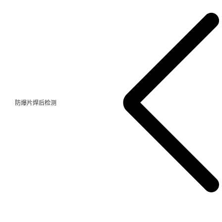
防爆片焊后检测