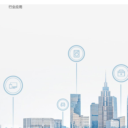
产品中心
产品中心
行业应用
关于我们
行业应用
服务支持
新闻资讯
联系我们
关于我们
标准光源
公司简介
锂电行业
销售咨询
公司新闻
联系方式
行业应用
非标光源
核心优势
光伏行业
售后服务
行业知识
服务支持
视觉成像
企业文化
3C电子
资料下载
新闻资讯
系统
发展历程
行业
选型助手
联系我们
配件
荣誉资质
汽车制造
投诉建议
光源控制
合作伙伴
行业
器
健康医疗
工业镜头
行业
工业相机
食品包装
行业
家用电器
行业