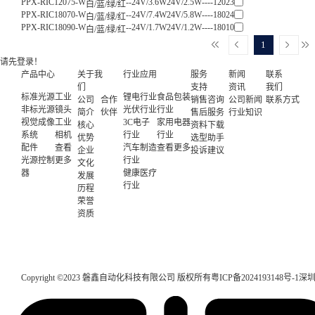
PPX-RIC12075-W
--
24V/3.6W
24V/2.5W
--
--
120
23
白/蓝/绿/红
PPX-RIC18070-W
--
24V/7.4W
24V/5.8W
--
--
180
24
白/蓝/绿/红
PPX-RIC18090-W
--
24V/1.7W
24V/1.2W
--
--
180
10
白/蓝/绿/红
1
请先登录！
产品中心
关于我
行业应用
服务
新闻
联系
们
支持
资讯
我们
标准光源
工业
锂电行业
食品包装
公司
合作
销售咨询
公司新闻
联系方式
非标光源
镜头
光伏行业
行业
简介
伙伴
售后服务
行业知识
视觉成像
工业
3C电子
家用电器
核心
资料下载
系统
相机
行业
行业
优势
选型助手
配件
查看
汽车制造
查看更多
企业
投诉建议
光源控制
更多
行业
文化
器
健康医疗
发展
行业
历程
荣誉
资质
Copyright ©2023 磐鑫自动化科技有限公司 版权所有
粤ICP备2024193148号-1
深