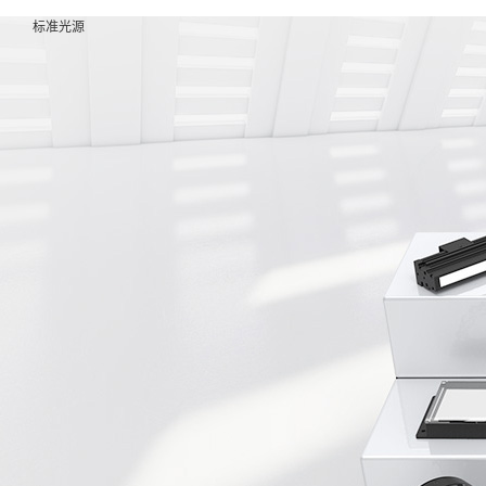
产品中心
产品中心
标准光源
关于我们
行业应用
服务支持
新闻资讯
联系我们
关于我们
标准光源
公司简介
锂电行业
销售咨询
公司新闻
联系方式
行业应用
非标光源
核心优势
光伏行业
售后服务
行业知识
服务支持
视觉成像
企业文化
3C电子
资料下载
新闻资讯
系统
发展历程
行业
选型助手
联系我们
配件
荣誉资质
汽车制造
投诉建议
光源控制
合作伙伴
行业
器
健康医疗
工业镜头
行业
工业相机
食品包装
行业
家用电器
行业