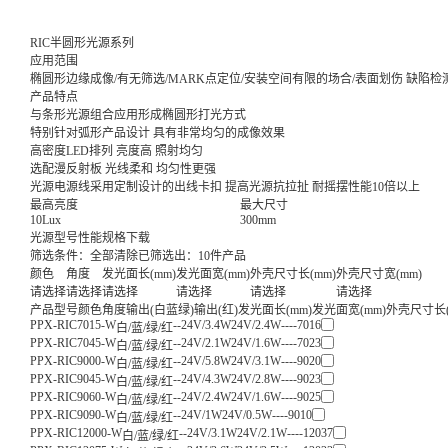
RIC半圆形光源系列
应用范围
椭圆形边缘成像/有无筛选/MARK点定位/安装空间有限的场合/表面划伤 缺陷检
产品特点
与条形光源组合应用形成椭圆形打光方式
特别针对弧形产品设计 具有非常均匀的成像效果
高密度LED排列 亮度高 照射均匀
选配漫反射板 光线柔和 均匀性更强
光源电源线采用定制设计的出线卡扣 提高光源抗拉扯 耐摇摆性能10倍以上
最高亮度
最大尺寸
10Lux
300mm
光源型号
性能规格
下载
筛选条件：
全部清除
已筛选出：
10
件产品
颜色
角度
发光面长(mm)
发光面宽(mm)
外壳尺寸长(mm)
外壳尺寸宽(mm)
请选择
请选择
请选择
请选择
请选择
请选择
产品型号
颜色
角度
输出(白蓝绿)
输出(红)
发光面长(mm)
发光面宽(mm)
外壳尺寸长(
PPX-RIC7015-W
--
24V/3.4W
24V/2.4W
--
--
70
16
白/蓝/绿/红
PPX-RIC7045-W
--
24V/2.1W
24V/1.6W
--
--
70
23
白/蓝/绿/红
PPX-RIC9000-W
--
24V/5.8W
24V/3.1W
--
--
90
20
白/蓝/绿/红
PPX-RIC9045-W
--
24V/4.3W
24V/2.8W
--
--
90
23
白/蓝/绿/红
PPX-RIC9060-W
--
24V/2.4W
24V/1.6W
--
--
90
25
白/蓝/绿/红
PPX-RIC9090-W
--
24V/1W
24V/0.5W
--
--
90
10
白/蓝/绿/红
PPX-RIC12000-W
--
24V/3.1W
24V/2.1W
--
--
120
37
白/蓝/绿/红