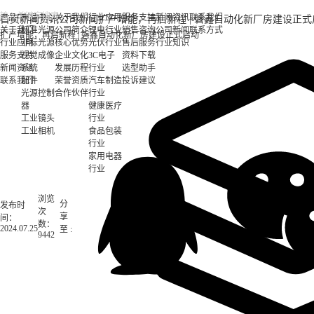
产品中心
产品中心
关于我们
行业应用
服务支持
新闻资讯
联系我们
首页
新闻资讯
公司新闻
扩产增能，再启新程 | 磐鑫自动化新厂房建设正式
关于我们
标准光源
公司简介
锂电行业
销售咨询
公司新闻
联系方式
扩产增能，再启新程 | 磐鑫自动化新厂房建设正式启动
行业应用
非标光源
核心优势
光伏行业
售后服务
行业知识
服务支持
视觉成像
企业文化
3C电子
资料下载
新闻资讯
系统
发展历程
行业
选型助手
联系我们
配件
荣誉资质
汽车制造
投诉建议
光源控制
合作伙伴
行业
器
健康医疗
工业镜头
行业
工业相机
食品包装
行业
家用电器
行业
浏览
分
发布时
次
享
间：
数：
2024.07.25
至 :
9442