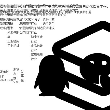
产品中心
产品中心
关于我们
行业应用
服务支持
新闻资讯
联系我们
首页
新闻资讯
公司新闻
深圳市广安商会代表团莅临磐鑫自动化指导工作，
关于我们
标准光源
公司简介
锂电行业
销售咨询
公司新闻
联系方式
深圳市广安商会代表团莅临磐鑫自动化指导工作，共谋产业发展新机遇
行业应用
非标光源
核心优势
光伏行业
售后服务
行业知识
服务支持
视觉成像
企业文化
3C电子
资料下载
新闻资讯
系统
发展历程
行业
选型助手
联系我们
配件
荣誉资质
汽车制造
投诉建议
光源控制
合作伙伴
行业
器
健康医疗
工业镜头
行业
工业相机
食品包装
行业
家用电器
行业
浏览
分
发布时
次
享
间：
数：
2023.03.31
至 :
5593