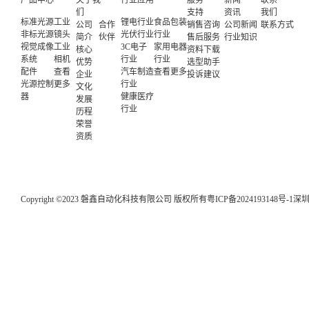
们
支持
资讯
我们
标准光源
工业
锂电行业
食品包装
公司
合作
销售咨询
公司新闻
联系方式
非标光源
镜头
光伏行业
行业
简介
伙伴
售后服务
行业知识
视觉成像
工业
3C电子
家用电器
核心
资料下载
系统
相机
行业
行业
优势
选型助手
配件
查看
汽车制造
查看更多
企业
投诉建议
光源控制
更多
行业
文化
器
健康医疗
发展
行业
历程
荣誉
资质
Copyright ©2023 磐鑫自动化科技有限公司 版权所有
粤ICP备2024193148号-1
深