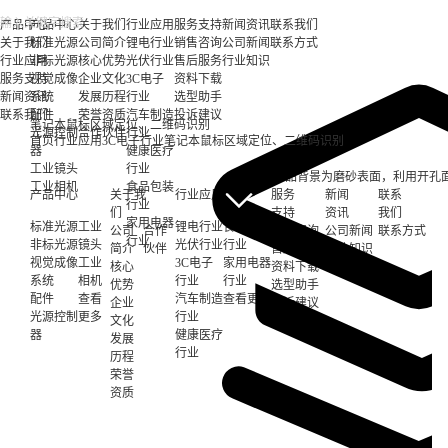
产品中心
产品中心
关于我们
行业应用
服务支持
新闻资讯
联系我们
关于我们
标准光源
公司简介
锂电行业
销售咨询
公司新闻
联系方式
行业应用
非标光源
核心优势
光伏行业
售后服务
行业知识
服务支持
视觉成像
企业文化
3C电子
资料下载
新闻资讯
系统
发展历程
行业
选型助手
联系我们
配件
荣誉资质
汽车制造
投诉建议
笔记本鼠标区域定位、二维码识别
光源控制
合作伙伴
行业
首页
行业应用
3C电子行业
笔记本鼠标区域定位、二维码识别
器
健康医疗
应用详情
工业镜头
行业
产品背景为磨砂表面，利用开孔
工业相机
食品包装
产品中心
关于我
行业应用
服务
新闻
联系
行业
们
支持
资讯
我们
家用电器
标准光源
工业
锂电行业
食品包装
公司
合作
销售咨询
公司新闻
联系方式
行业
非标光源
镜头
光伏行业
行业
简介
伙伴
售后服务
行业知识
视觉成像
工业
3C电子
家用电器
核心
资料下载
系统
相机
行业
行业
优势
选型助手
配件
查看
汽车制造
查看更多
企业
投诉建议
光源控制
更多
行业
文化
器
健康医疗
发展
行业
历程
荣誉
资质